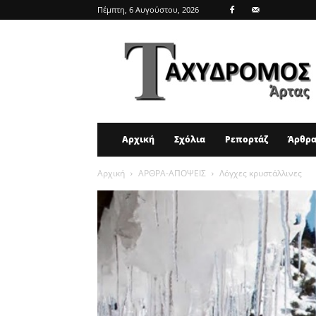
Πέμπτη, 6 Αυγούστου, 2026
ΤΑΧΥΔΡΟΜΟΣ
ΑΡΤΑΣ
Αρχική
Σχόλια
Ρεπορτάζ
Άρθρ
Αρχική
ΑΡΘΡΑ-ΑΠΟΨΕΙΣ
Λόγχες κρυστάλλινες