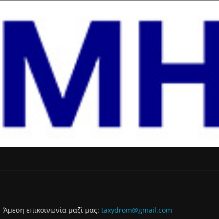
Άμεση επικοινωνία μαζί μας:
taxydrom@gmail.com