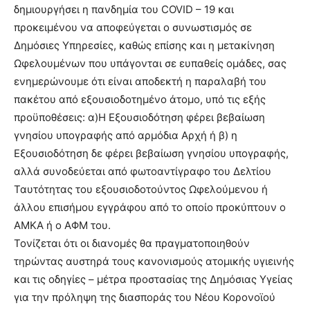
δημιουργήσει η πανδημία του COVID – 19 και
προκειμένου να αποφεύγεται ο συνωστισμός σε
Δημόσιες Υπηρεσίες, καθώς επίσης και η μετακίνηση
Ωφελουμένων που υπάγονται σε ευπαθείς ομάδες, σας
ενημερώνουμε ότι είναι αποδεκτή η παραλαβή του
πακέτου από εξουσιοδοτημένο άτομο, υπό τις εξής
προϋποθέσεις: α)H Eξουσιοδότηση φέρει βεβαίωση
γνησίου υπογραφής από αρμόδια Αρχή ή β) η
Εξουσιοδότηση δε φέρει βεβαίωση γνησίου υπογραφής,
αλλά συνοδεύεται από φωτοαντίγραφο του Δελτίου
Ταυτότητας του εξουσιοδοτούντος Ωφελούμενου ή
άλλου επισήμου εγγράφου από το οποίο προκύπτουν ο
ΑΜΚΑ ή ο ΑΦΜ του.
Τονίζεται ότι οι διανομές θα πραγματοποιηθούν
τηρώντας αυστηρά τους κανονισμούς ατομικής υγιεινής
και τις οδηγίες – μέτρα προστασίας της Δημόσιας Υγείας
για την πρόληψη της διασποράς του Νέου Κορονοϊού