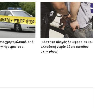
για χρήση αλκοόλ από
Πιάστηκε οδηγός λεωφορείου και
ην Ηγουμενίτσα
αλλοδαπή χωρίς άδεια εισόδου
στην χώρα