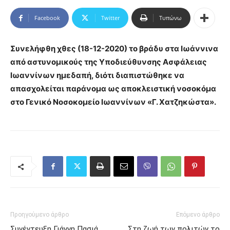
Facebook
Twitter
Τυπώνω
Συνελήφθη χθες (18-12-2020) το βράδυ στα Ιωάννινα
από αστυνομικούς της Υποδιεύθυνσης Ασφάλειας
Ιωαννίνων ημεδαπή, διότι διαπιστώθηκε να
απασχολείται παράνομα ως αποκλειστική νοσοκόμα
στο Γενικό Νοσοκομείο Ιωαννίνων «Γ. Χατζηκώστα».
Προηγούμενο άρθρο
Επόμενο άρθρο
Συνέντευξη Γιάννη Πασιά
Στη ζωή των πολιτών το