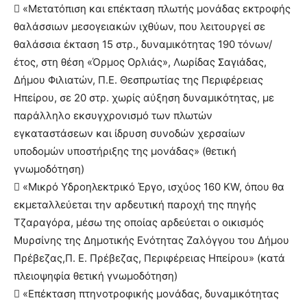
 «Μετατόπιση και επέκταση πλωτής μονάδας εκτροφής
θαλάσσιων μεσογειακών ιχθύων, που λειτουργεί σε
θαλάσσια έκταση 15 στρ., δυναμικότητας 190 τόνων/
έτος, στη θέση «Όρμος Ορλιάς», Λωρίδας Σαγιάδας,
Δήμου Φιλιατών, Π.Ε. Θεσπρωτίας της Περιφέρειας
Ηπείρου, σε 20 στρ. χωρίς αύξηση δυναμικότητας, με
παράλληλο εκσυγχρονισμό των πλωτών
εγκαταστάσεων και ίδρυση συνοδών χερσαίων
υποδομών υποστήριξης της μονάδας» (θετική
γνωμοδότηση)
 «Μικρό Υδροηλεκτρικό Έργο, ισχύος 160 KW, όπου θα
εκμεταλλεύεται την αρδευτική παροχή της πηγής
Τζαραγόρα, μέσω της οποίας αρδεύεται ο οικισμός
Μυρσίνης της Δημοτικής Ενότητας Ζαλόγγου του Δήμου
Πρέβεζας,Π. Ε. Πρέβεζας, Περιφέρειας Ηπείρου» (κατά
πλειοψηφία θετική γνωμοδότηση)
 «Επέκταση πτηνοτροφικής μονάδας, δυναμικότητας