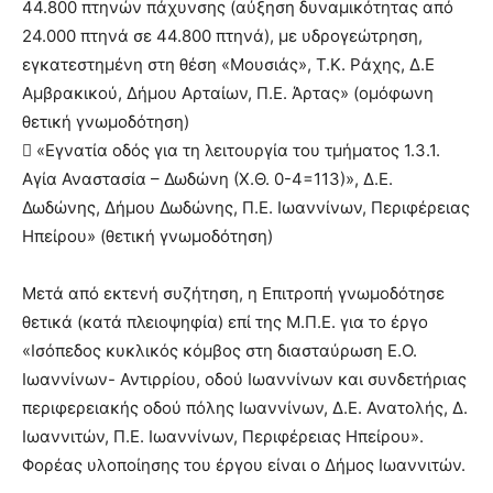
44.800 πτηνών πάχυνσης (αύξηση δυναμικότητας από
24.000 πτηνά σε 44.800 πτηνά), με υδρογεώτρηση,
εγκατεστημένη στη θέση «Μουσιάς», Τ.Κ. Ράχης, Δ.Ε
Αμβρακικού, Δήμου Αρταίων, Π.Ε. Άρτας» (ομόφωνη
θετική γνωμοδότηση)
 «Εγνατία οδός για τη λειτουργία του τμήματος 1.3.1.
Αγία Αναστασία – Δωδώνη (Χ.Θ. 0-4=113)», Δ.Ε.
Δωδώνης, Δήμου Δωδώνης, Π.Ε. Ιωαννίνων, Περιφέρειας
Ηπείρου» (θετική γνωμοδότηση)
Μετά από εκτενή συζήτηση, η Επιτροπή γνωμοδότησε
θετικά (κατά πλειοψηφία) επί της Μ.Π.Ε. για το έργο
«Ισόπεδος κυκλικός κόμβος στη διασταύρωση Ε.Ο.
Ιωαννίνων- Αντιρρίου, οδού Ιωαννίνων και συνδετήριας
περιφερειακής οδού πόλης Ιωαννίνων, Δ.Ε. Ανατολής, Δ.
Ιωαννιτών, Π.Ε. Ιωαννίνων, Περιφέρειας Ηπείρου».
Φορέας υλοποίησης του έργου είναι ο Δήμος Ιωαννιτών.