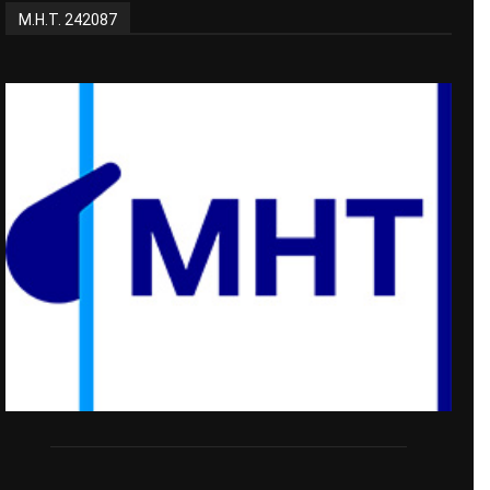
Μ.Η.Τ. 242087