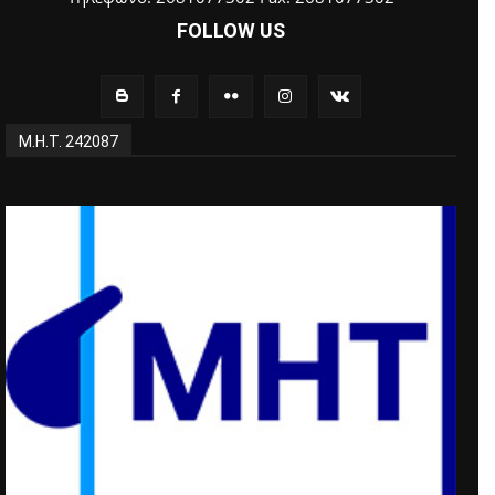
FOLLOW US
Μ.Η.Τ. 242087