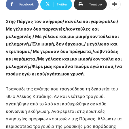
Facebook
Twitter
Τυπώνω
Στης Πάργας τον ανήφορο/ κανέλα και γαρύφαλλο./
Με γέλασαν δυο παργανιές/κοντούλες και
μελαχρινές./ Με γέλασε και μια μικρή/κοντούλα και
μελαχρινή./Έλα μικρή, δεν έρχομαι,/ μεγάλωσα και
ντρέπομαι./ Με γέρασαν δυο πράγματα,/σεβντάδες
και γεράματα./Με γέλασε και μια μικρή/κοντούλα και
μελαχρινή./Φέρε μας κρασί/να πιούμε εγώ κι εσύ,/να
πιούμε εγώ κι εσύ/αγάπη μου χρυσή.
Τραγούδι της αγάπης που τραγούδησε τη δεκαετία του
’60 ο Αλέκος Κιτσάκης. Αν και νεότερο τραγούδι
αγαπήθηκε από το λαό και καθιερώθηκε σε κάθε
κοινωνική εκδήλωση. Αναφέρεται στις ερωτικές
ανησυχίες όμορφων κοριτσιών της Πάργας. Άλλωστε τα
περισσότερα τραγούδια της μουσικής μας παράδοσης