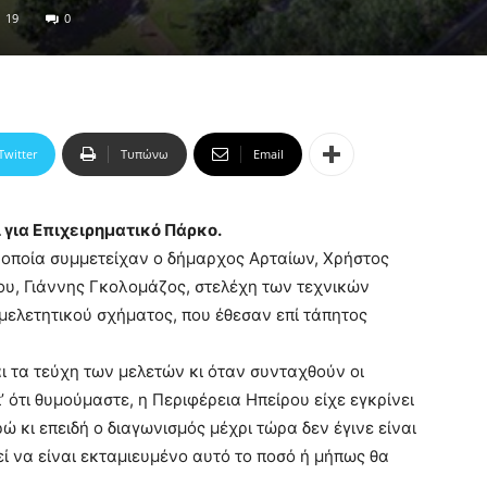
19
0
Twitter
Τυπώνω
Email
ι για Επιχειρηματικό Πάρκο.
 οποία συμμετείχαν ο δήμαρχος Αρταίων, Χρήστος
ου, Γιάννης Γκολομάζος, στελέχη των τεχνικών
μελετητικού σχήματος, που έθεσαν επί τάπητος
αι τα τεύχη των μελετών κι όταν συνταχθούν οι
’ ότι θυμούμαστε, η Περιφέρεια Ηπείρου είχε εγκρίνει
 κι επειδή ο διαγωνισμός μέχρι τώρα δεν έγινε είναι
ί να είναι εκταμιευμένο αυτό το ποσό ή μήπως θα