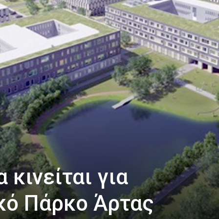
α κινείται για
κό Πάρκο Άρτας