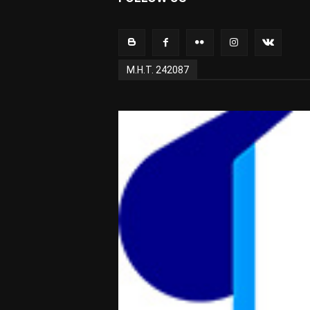
Μ.Η.Τ. 242087