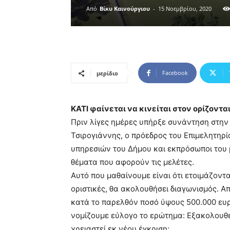
Από
Βίκυ Καινούργιου
-
15 Νοεμβρίου, 2020
Facebook
μερίδιο
ΚΑΤΙ φαίνεται να κινείται στον ορίζοντα
Πριν λίγες ημέρες υπήρξε συνάντηση στην
Τσιρογιάννης, ο πρόεδρος του Επιμελητηρί
υπηρεσιών του Δήμου και εκπρόσωποι του 
θέματα που αφορούν τις μελέτες.
Αυτό που μαθαίνουμε είναι ότι ετοιμάζοντ
οριστικές, θα ακολουθήσει διαγωνισμός. Απ
κατά το παρελθόν ποσό ύψους 500.000 ευρώ
νομίζουμε εύλογο το ερώτημα: Εξακολουθε
χρειαστεί εκ νέου έγκριση;