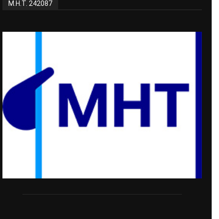
Μ.Η.Τ. 242087