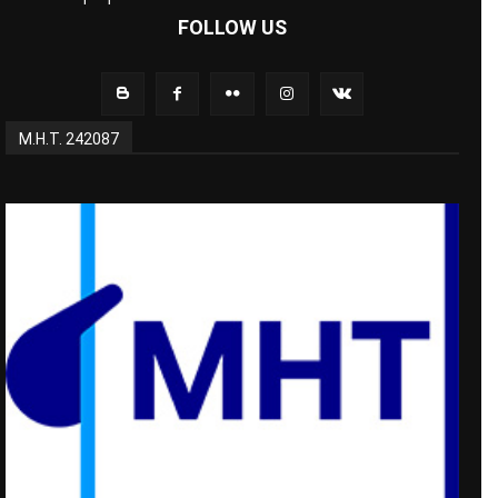
FOLLOW US
Μ.Η.Τ. 242087