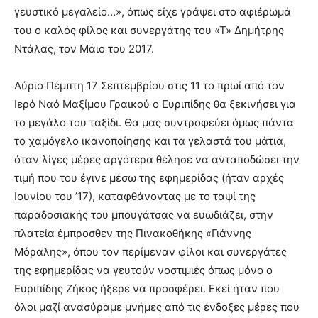
γευστικό μεγαλείο…», όπως είχε γράψει στο αφιέρωμά
του ο καλός φίλος και συνεργάτης του «Τ» Δημήτρης
Ντάλας, τον Μάιο του 2017.
Αύριο Πέμπτη 17 Σεπτεμβρίου στις 11 το πρωί από τον
Ιερό Ναό Μαξίμου Γραικού ο Ευριπίδης θα ξεκινήσει για
το μεγάλο του ταξίδι. Θα μας συντροφεύει όμως πάντα
το χαμόγελο ικανοποίησης και τα γελαστά του μάτια,
όταν λίγες μέρες αργότερα θέλησε να ανταποδώσει την
τιμή που του έγινε μέσω της εφημερίδας (ήταν αρχές
Ιουνίου του ’17), καταφθάνοντας με το ταψί της
παραδοσιακής του μπουγάτσας να ευωδιάζει, στην
πλατεία έμπροσθεν της Πινακοθήκης «Γιάννης
Μόραλης», όπου τον περίμεναν φίλοι και συνεργάτες
της εφημερίδας να γευτούν νοστιμιές όπως μόνο ο
Ευριπίδης Ζήκος ήξερε να προσφέρει. Εκεί ήταν που
όλοι μαζί ανασύραμε μνήμες από τις ένδοξες μέρες που