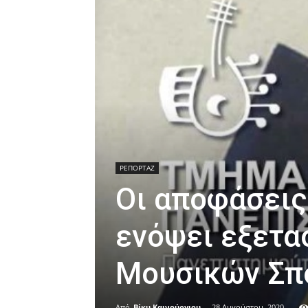
ΡΕΠΟΡΤΑΖ
Οι αποφάσεις
ενόψει εξετα
Μουσικών Σπ
Από
Βίκυ Καινούργιου
-
28 Αυγούστου, 2020