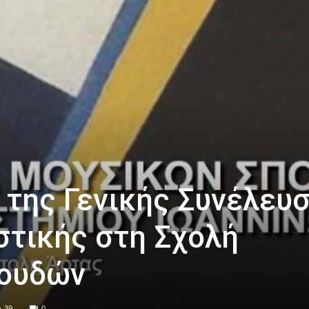
 της Γενικής Συνέλευ
στικής στη Σχολή
ουδών
39
0