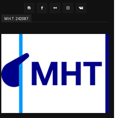
Μ.Η.Τ. 242087