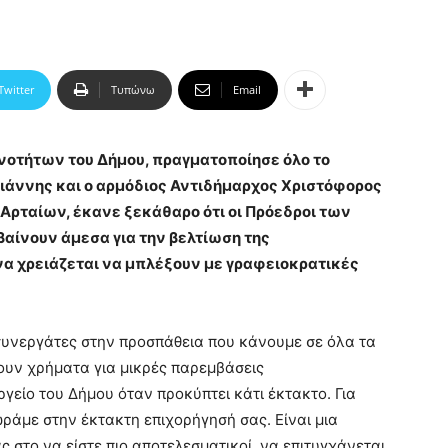
Twitter
Τυπώνω
Email
νοτήτων του Δήμου, πραγματοποίησε όλο το
ιάννης και ο αρμόδιος Αντιδήμαρχος Χριστόφορος
 Αρταίων, έκανε ξεκάθαρο ότι οι Πρόεδροι των
αίνουν άμεσα για την βελτίωση της
α χρειάζεται να μπλέξουν με γραφειοκρατικές
υνεργάτες στην προσπάθεια που κάνουμε σε όλα τα
χουν χρήματα για μικρές παρεμβάσεις
γείο του Δήμου όταν προκύπτει κάτι έκτακτο. Για
ράμε στην έκτακτη επιχορήγησή σας. Είναι μια
 στο να είστε πιο αποτελεσματικοί, να επιτυγχάνεται