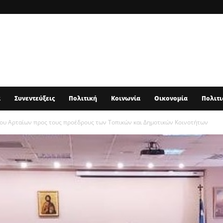
α
Συνεντεύξεις
Πολιτική
Κοινωνία
Οικονομία
Πολιτι
ου Αρταίων προς τους προέδρους των Τοπικών και Δημοτικών Κοινοτήτων