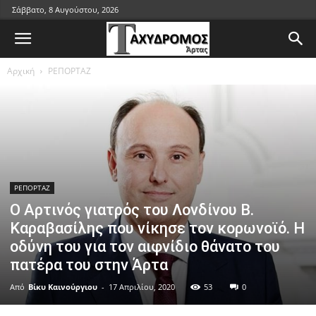
Σάββατο, 8 Αυγούστου, 2026
Αρχική
ΡΕΠΟΡΤΑΖ
ΡΕΠΟΡΤΑΖ
Ο Αρτινός γιατρός του Λονδίνου Β.
Καραβασίλης που νίκησε τον κορωνοϊό. Η
οδύνη του για τον αιφνίδιο θάνατο του
πατέρα του στην Άρτα
Από
Βίκυ Καινούργιου
-
17 Απριλίου, 2020
53
0