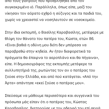
από τους γιατρούς που προσβλήθηκε από τον
συγκεκριμένο ιό. Παράλληλα, όπως είπε, μαζί του
νίκησαν τον αόρατο εχθρό η σύζυγος και τα παιδιά του,
χωρίς να χρειαστεί να νοσηλευτούν σε νοσοκομείο.
Στην ίδια εκπομπή, ο Βασίλης Καραβασίλης, μετέφερε με
θλίψη τον θάνατο του πατέρα του, Κώστα, ετών 86.
«Είναι βαθιά η οδύνη μου διότι δεν μπόρεσα να
παραβρεθώ στην κηδεία. Αν ήταν διαφορετικά τα
πράγματα θα έπαιρνα το αεροπλάνο και θα πήγαινα»,
είπε. Η δημοσιογράφος της εκπομπής μετέφερε τα
συλλυπητήριά της, ρωτώντας τον αν ο πατέρας του
ζούσε στην Ελλάδα, και από πού κατάγεται. «Από την
Άρτα» απάντησε «εκεί ζούσε ο πατέρας μου».
Σπεύσαμε να μάθουμε περισσότερα και συγγενικά του
πρόσωπα μάς είπαν ότι ο πατέρας του, Κώστας
Καραβασίλης, διατηρούσε με τον αδερφό του επί σειρά