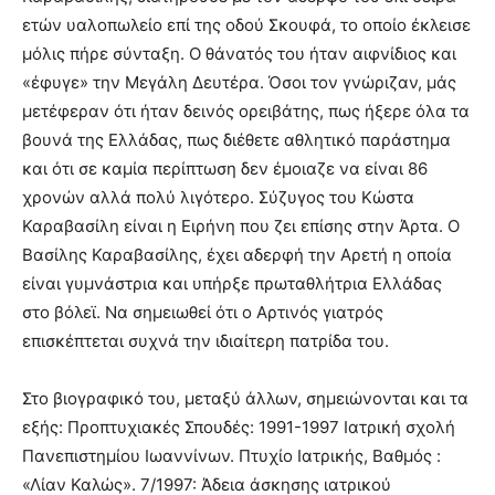
ετών υαλοπωλείο επί της οδού Σκουφά, το οποίο έκλεισε
μόλις πήρε σύνταξη. Ο θάνατός του ήταν αιφνίδιος και
«έφυγε» την Μεγάλη Δευτέρα. Όσοι τον γνώριζαν, μάς
μετέφεραν ότι ήταν δεινός ορειβάτης, πως ήξερε όλα τα
βουνά της Ελλάδας, πως διέθετε αθλητικό παράστημα
και ότι σε καμία περίπτωση δεν έμοιαζε να είναι 86
χρονών αλλά πολύ λιγότερο. Σύζυγος του Κώστα
Καραβασίλη είναι η Ειρήνη που ζει επίσης στην Άρτα. Ο
Βασίλης Καραβασίλης, έχει αδερφή την Αρετή η οποία
είναι γυμνάστρια και υπήρξε πρωταθλήτρια Ελλάδας
στο βόλεϊ. Να σημειωθεί ότι ο Αρτινός γιατρός
επισκέπτεται συχνά την ιδιαίτερη πατρίδα του.
Στο βιογραφικό του, μεταξύ άλλων, σημειώνονται και τα
εξής: Προπτυχιακές Σπουδές: 1991-1997 Ιατρική σχολή
Πανεπιστημίου Ιωαννίνων. Πτυχίο Ιατρικής, Βαθμός :
«Λίαν Καλώς». 7/1997: Άδεια άσκησης ιατρικού