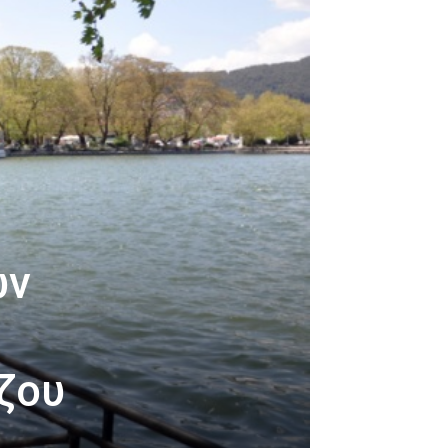
ών
ζου