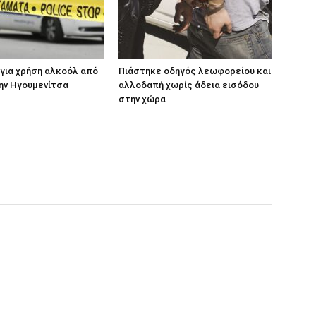
για χρήση αλκοόλ από
Πιάστηκε οδηγός λεωφορείου και
ην Ηγουμενίτσα
αλλοδαπή χωρίς άδεια εισόδου
στην χώρα