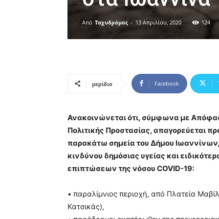
Από
Ταχυδρόμος
-
13 Απριλίου, 2020
124
Facebook
μερίδιο
Ανακοινώνεται ότι, σύμφωνα με Απόφασ
Πολιτικής Προστασίας, απαγορεύεται π
παρακάτω σημεία του Δήμου Ιωαννίνων,
κινδύνου δημόσιας υγείας και ειδικότερ
επιπτώσεων της νόσου COVID-19:
• παραλίμνιος περιοχή, από Πλατεία Μαβίλ
Κατσικάς),