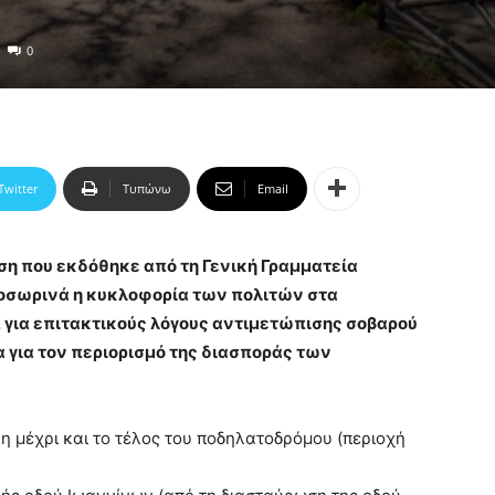
0
Twitter
Τυπώνω
Email
η που εκδόθηκε από τη Γενική Γραμματεία
ροσωρινά η κυκλοφορία των πολιτών στα
 για επιτακτικούς λόγους αντιμετώπισης σοβαρού
α για τον περιορισμό της διασποράς των
η μέχρι και το τέλος του ποδηλατοδρόμου (περιοχή