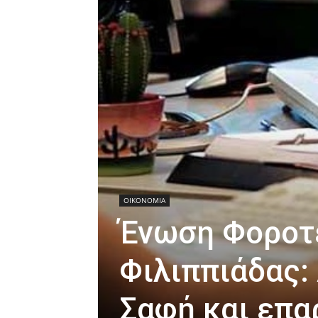
ΟΙΚΟΝΟΜΙΑ
Ένωση Φοροτ
Φιλιππιάδας:
Σαφή και επα