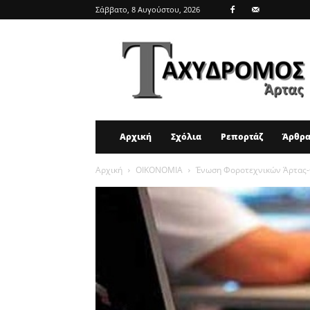
Σάββατο, 8 Αυγούστου, 2026
ΤΑΧΥΔΡΟΜΟΣ
ΑΡΤΑΣ
Αρχική
Σχόλια
Ρεπορτάζ
Άρθρ
Αρχική
ΟΙΚΟΝΟΜΙΑ
Ένωση Φοροτεχνικών Άρτας-Φι