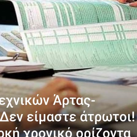
εχνικών Άρτας-
 Δεν είμαστε άτρωτοι!
ρκή χρονικό ορίζοντα