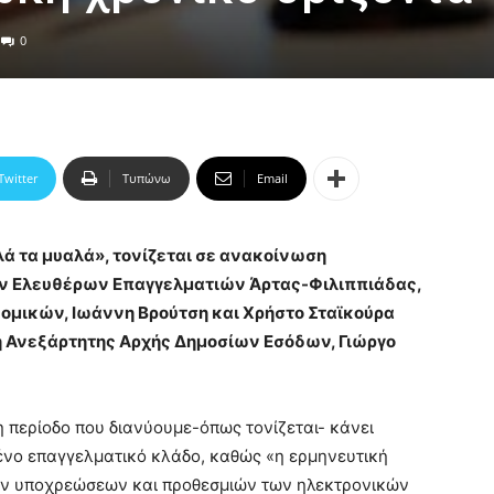
0
Twitter
Τυπώνω
Email
ά τα μυαλά», τονίζεται σε ανακοίνωση
ν Ελευθέρων Επαγγελματιών Άρτας-Φιλιππιάδας,
νομικών, Ιωάννη Βρούτση και Χρήστο Σταϊκούρα
τή Ανεξάρτητης Αρχής Δημοσίων Εσόδων, Γιώργο
 περίοδο που διανύουμε-όπως τονίζεται- κάνει
μένο επαγγελματικό κλάδο, καθώς «η ερμηνευτική
ων υποχρεώσεων και προθεσμιών των ηλεκτρονικών