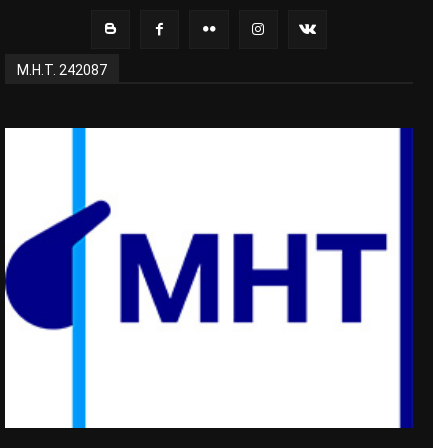
Μ.Η.Τ. 242087