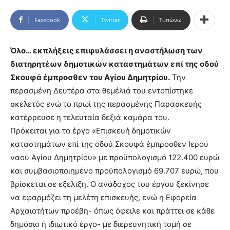
Facebook
Twitter
Τυπώνω
Όλο
… εκπλήξεις επιφυλάσσει η αναστήλωση των
διατηρητέων δημοτικών καταστημάτων επί της οδού
Σκουφά έμπροσθεν του Αγίου Δημητρίου.
Την
περασμένη Δευτέρα στα θεμέλιά του εντοπίστηκε
σκελετός ενώ το πρωί της περασμένης Παρασκευής
κατέρρευσε η τελευταία δεξιά καμάρα του.
Πρόκειται για το έργο «Επισκευή δημοτικών
καταστημάτων επί της οδού Σκουφά έμπροσθεν Ιερού
ναού Αγίου Δημητρίου» με προϋπολογισμό 122.400 ευρώ
και συμβασιοποιημένο προϋπολογισμό 69.707 ευρώ, που
βρίσκεται σε εξέλιξη. Ο ανάδοχος του έργου ξεκίνησε
να εφαρμόζει τη μελέτη επισκευής, ενώ η Εφορεία
Αρχαιοτήτων προέβη- όπως όφειλε και πράττει σε κάθε
δημόσιο ή ιδιωτικό έργο- με διερευνητική τομή σε