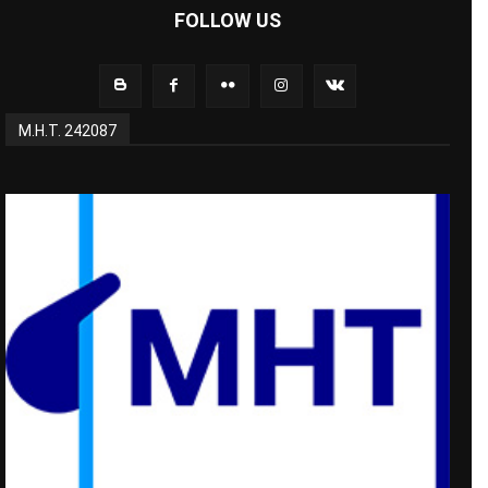
FOLLOW US
Μ.Η.Τ. 242087