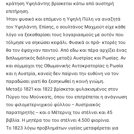
κράτηση Υψηλάντης βρίσκεται κάτω από αυστηρή
επιτήρηση.
Ήταν φυσικό και επόμενο η Υψηλή Πύλη να αναζητά
τον Υψηλάντη. Επίσης, ο σουλτάνος Μαχμούτ είχε κάθε
λόγο να ξεκαθαρίσει τους λογαριασμούς με αυτόν που
τόλμησε να σηκώσει κεφάλι. Φυσικά οι πρά- κτορές του
θα τον έψαχναν παντού. Από εδω και πέρα αρχίζει ένας
διπλωματικός διάλογος μεταξύ Αυστρίας και Ρωσίας. Αν
και σύμμαχοι της Οθωμανικής Αυτοκρατορίας η Ρωσία
και η Αυστρία, κανείς δεν παίρνει την ευθύνη να τον
παραδώσει γιατί θα ξεσηκωθεί η κοινή γνώμη.
Μεταξύ 1821 και 1822 βρίσκεται φυλακισμένος στον
Πύργο του Μούνκατς, όπου του επιτρέπεται η ανάγνωση
του φιλομετερνιχικού φύλλου – Αυστριακός
παρατηρητής – και ο Μέτερνιχ του στέλνει και 45
βιβλία. Η μητέρα του του στέλνει 4.500 φιορίνια.
Το 1823 λόγω προβλημάτων υγείας μεταφέρεται για