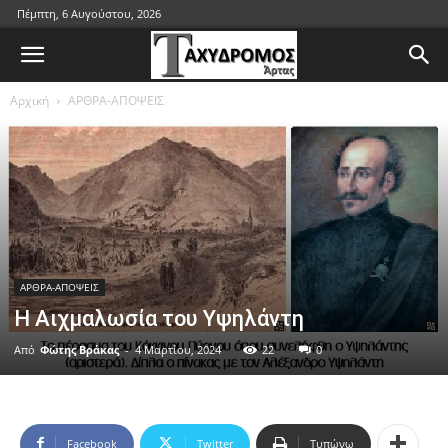
Πέμπτη, 6 Αυγούστου, 2026
Αρχική
ΑΡΘΡΑ-ΑΠΟΨΕΙΣ
ΑΡΘΡΑ-ΑΠΟΨΕΙΣ
Η Αιχμαλωσία του Υψηλάντη
Από
Φώτης Βράκας
-
4 Μαρτίου, 2024
22
0
Facebook
Twitter
Τυπώνω