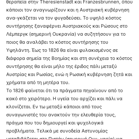
θεραπεία στην Theresienstadt και Franzesbrunnen, όπου
κάποιοι τον αναγνωρίζουν και η Αυστριακή κυβέρνηση
ανα-γκάζεται να τον φυγαδεύσει. Το υψηλό κόστος
συντήρησης ξαναφέρνει Αυστριακούς και Ρώσους στο
Λέμπεργκ (σημερινή Ουκρανία) να συζητήσουν για το
ποιος θα αναλάβει το κόστος συντήρησης του
Υψηλάντη. Έως το 1826 θα είναι φυλακισμένος σε
διάφορα σημεία της Βοημίας και στη συνέχεια το κόστος
συντήρησης θα είναι μήλο της έριδος πάλι μεταξύ
Αυστρίας και Ρωσίας, ενώ η Ρωσική κυβέρνηση ζητά και
χρήματα από τη μητέρα του.
Το 1826 φαίνεται ότι τα πράγματα πηγαίνουν από το
κακό στο χειρότερο. Η υγεία του αρχίζει και πάλι να
κλονίζεται. Εν τω μεταξύ κάποιοι από τους
συναγωνιστές του ανακτούν την ελευθερία τους,
πράγμα που του δημιουργεί και ψυχολογικά
προβλήματα. Τελικά με συνοδεία Αστυνομίας
μεταβιβάζεται στο Πιστάν (σημερινή Ουγ- γαρία) για