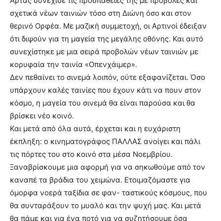
Άρτας συνέχισε τις προσπάθειές της με προβολές και
σχετικά νέων ταινιών τόσο στη Διώνη όσο και στον
θερινό Ορφέα. Με μαζική συμμετοχή, οι Αρτινοί έδειξαν
ότι διψούν για τη μαγεία της μεγάλης οθόνης. Και αυτό
συνεχίστηκε με μια σειρά προβολών νέων ταινιών με
κορυφαία την ταινία «Οπενχάιμερ».
Δεν πεθαίνει το σινεμά λοιπόν, ούτε εξαφανίζεται. Όσο
υπάρχουν καλές ταινίες που έχουν κάτι να πουν στον
κόσμο, η μαγεία του σινεμά θα είναι παρούσα και θα
βρίσκει νέο κοινό.
Και μετά από όλα αυτά, έρχεται και η ευχάριστη
έκπληξη: ο κινηματογράφος ΠΑΛΛΑΣ ανοίγει και πάλι
τις πόρτες του στο κοινό στα μέσα Νοεμβρίου.
Ξαναβρίσκουμε μια αφορμή για να σηκωθούμε από τον
καναπέ τα βράδια του χειμώνα. Ετοιμαζόμαστε για
όμορφα νοερά ταξίδια σε φαν- ταστικούς κόσμους, που
θα συνταράξουν το μυαλό και την ψυχή μας. Και μετά
θα πάμε και για ένα ποτό για να συζητήσουμε όσα