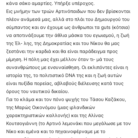
κάνα σάκο αμαρτίες. Υπήρξε υπέροχος.
Εις μνήμην των τριών Αρτινόπαιδων που δεν βρίσκονται
πλέον ανάμεσά μας, αλλά στο πλάι του Δημιουργού του
σύμπαντος και αν έχουμε ως άνθρωποι τα guts (κότσια)
να αποτινάξουμε την άθλια μάσκα του εγωισμού, η ζωή
της Έλ- λης, της Δημοκρατίας και του Νίκου θα μας
ζεστάνει την καρδιά και θα είναι παράδειγμα προς
μίμηση. Η πόλη μας έχει μέλλον όταν τι- μά τους
συνανθρώπους με ενσυναίσθηση. Οι εκλιπόντες είναι η
ιστορία της, το πολιτιστικό DNA της και η ζωή αυτών
είναι πυξίδα πορείας, αβλαβούς διέλευσης κατά τους
όρους του ναυτικού δικαίου.
Για το κλάμα και τον πόνο ψυχής του Τάσου Καζάκου,
της Μαρώς Οικονόμου (μιας ιρλανδικών
χαρακτηριστικών καλλονής) και της Αλίνας
Κουτσογιάννη (το Αρτινό λεμονάκι που μεγάλωσε με τον
Νίκο και εμένα και το πηγαινοφέρναμε με το