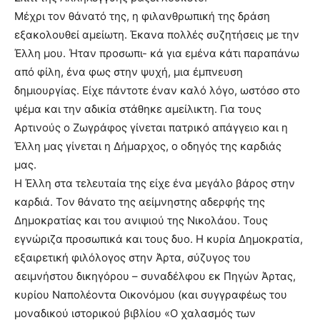
Μέχρι τον θάνατό της, η φιλανθρωπική της δράση
εξακολουθεί αμείωτη. Έκανα πολλές συζητήσεις με την
Έλλη μου. Ήταν προσωπι- κά για εμένα κάτι παραπάνω
από φίλη, ένα φως στην ψυχή, μια έμπνευση
δημιουργίας. Είχε πάντοτε έναν καλό λόγο, ωστόσο στο
ψέμα και την αδικία στάθηκε αμείλικτη. Για τους
Αρτινούς ο Ζωγράφος γίνεται πατρικό απάγγειο και η
Έλλη μας γίνεται η Δήμαρχος, ο οδηγός της καρδιάς
μας.
Η Έλλη στα τελευταία της είχε ένα μεγάλο βάρος στην
καρδιά. Τον θάνατο της αείμνηστης αδερφής της
Δημοκρατίας και του ανιψιού της Νικολάου. Τους
εγνώριζα προσωπικά και τους δυο. Η κυρία Δημοκρατία,
εξαιρετική φιλόλογος στην Άρτα, σύζυγος του
αειμνήστου δικηγόρου – συναδέλφου εκ Πηγών Άρτας,
κυρίου Ναπολέοντα Οικονόμου (και συγγραφέως του
μοναδικού ιστορικού βιβλίου «Ο χαλασμός των