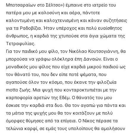
Μποτσαραίων στο Σέλτσο») έμπαινε στο ιατρείο του
πατέρα μου με καλοσύνη και αέρα, πάντοτε
καλοντυμένη και καλοχτενισμένη και κάναν συζητήσεις
για τα Ραδοβίζια. Ήταν υπέροχος και πολύ ευαίσθητος
άνθρωπος, η καρδιά της χτυπούσε στα άγια χώματα της
Τετραφυλίας.
Για τον παιδικό μου φίλο, τον Νικόλαο Κουτσογιάννη, θα
μπορούσα να γράφω ολόκληρα έπη Δαναών. Είναι ο
μοναδικός μου φίλος που είχε καρδιά μικρού παιδιού ως
τον θάνατό του, που δεν είπε ποτέ ψέματα, που
αγαπούσε όλον τον κόσμο, που έκανε την φιλοζωία
motto ζωής. Μια ψυχή που κονταροκτυπιέται με την
καρποφορία αρετών της Εδέμ. Ο θάνατός του μου
έσκισε την καρδιά στα δυο. Θα τον αγαπώ για πάντα και
τα μάτια της ψυχής μου θα τον κοιτάζουν με πολύ
όμορφες θύμησες από τα επίγεια. Ο Νίκος πέρασε τα
τελώνια καρφί, σε εμάς τους υπολοίπους θα αμολήσουν