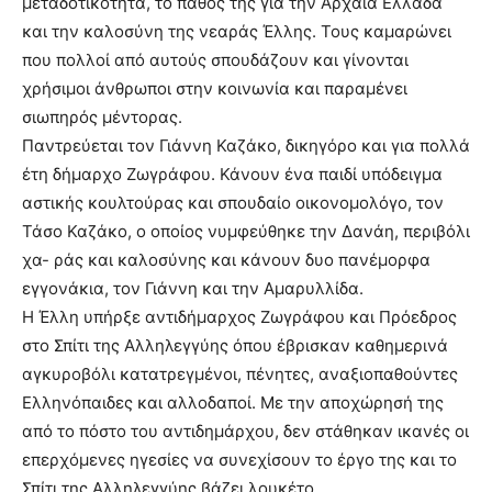
μεταδοτικότητα, το πάθος της για την Αρχαία Ελλάδα
και την καλοσύνη της νεαράς Έλλης. Τους καμαρώνει
που πολλοί από αυτούς σπουδάζουν και γίνονται
χρήσιμοι άνθρωποι στην κοινωνία και παραμένει
σιωπηρός μέντορας.
Παντρεύεται τον Γιάννη Καζάκο, δικηγόρο και για πολλά
έτη δήμαρχο Ζωγράφου. Κάνουν ένα παιδί υπόδειγμα
αστικής κουλτούρας και σπουδαίο οικονομολόγο, τον
Τάσο Καζάκο, ο οποίος νυμφεύθηκε την Δανάη, περιβόλι
χα- ράς και καλοσύνης και κάνουν δυο πανέμορφα
εγγονάκια, τον Γιάννη και την Αμαρυλλίδα.
Η Έλλη υπήρξε αντιδήμαρχος Ζωγράφου και Πρόεδρος
στο Σπίτι της Αλληλεγγύης όπου έβρισκαν καθημερινά
αγκυροβόλι κατατρεγμένοι, πένητες, αναξιοπαθούντες
Ελληνόπαιδες και αλλοδαποί. Με την αποχώρησή της
από το πόστο του αντιδημάρχου, δεν στάθηκαν ικανές οι
επερχόμενες ηγεσίες να συνεχίσουν το έργο της και το
Σπίτι της Αλληλεγγύης βάζει λουκέτο.