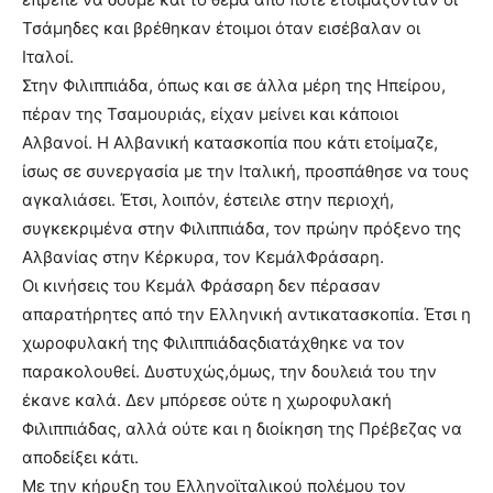
Τσάμηδες και βρέθηκαν έτοιμοι όταν εισέβαλαν οι
Ιταλοί.
Στην Φιλιππιάδα, όπως και σε άλλα μέρη της Ηπείρου,
πέραν της Τσαμουριάς, είχαν μείνει και κάποιοι
Αλβανοί. Η Αλβανική κατασκοπία που κάτι ετοίμαζε,
ίσως σε συνεργασία με την Ιταλική, προσπάθησε να τους
αγκαλιάσει. Έτσι, λοιπόν, έστειλε στην περιοχή,
συγκεκριμένα στην Φιλιππιάδα, τον πρώην πρόξενο της
Αλβανίας στην Κέρκυρα, τον ΚεμάλΦράσαρη.
Οι κινήσεις του Κεμάλ Φράσαρη δεν πέρασαν
απαρατήρητες από την Ελληνική αντικατασκοπία. Έτσι η
χωροφυλακή της Φιλιππιάδαςδιατάχθηκε να τον
παρακολουθεί. Δυστυχώς,όμως, την δουλειά του την
έκανε καλά. Δεν μπόρεσε ούτε η χωροφυλακή
Φιλιππιάδας, αλλά ούτε και η διοίκηση της Πρέβεζας να
αποδείξει κάτι.
Με την κήρυξη του Ελληνοϊταλικού πολέμου τον