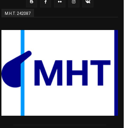
Μ.Η.Τ. 242087