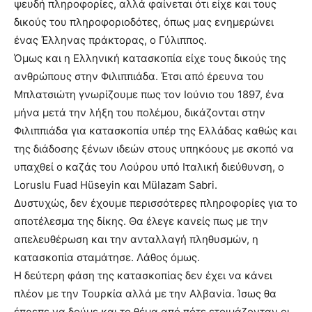
ψευδή πληροφορίες, αλλά φαίνεται ότι είχε και τους
δικούς του πληροφοριοδότες, όπως μας ενημερώνει
ένας Έλληνας πράκτορας, ο Γύλιππος.
Όμως και η Ελληνική κατασκοπία είχε τους δικούς της
ανθρώπους στην Φιλιππιάδα. Έτσι από έρευνα του
Μπλατσιώτη γνωρίζουμε πως τον Ιούνιο του 1897, ένα
μήνα μετά την λήξη του πολέμου, δικάζονται στην
Φιλιππιάδα για κατασκοπία υπέρ της Ελλάδας καθώς και
της διάδοσης ξένων ιδεών στους υπηκόους με σκοπό να
υπαχθεί ο καζάς του Λούρου υπό Ιταλική διεύθυνση, ο
Loruslu Fuad Hüseyin και Mülazam Sabri.
Δυστυχώς, δεν έχουμε περισσότερες πληροφορίες για το
αποτέλεσμα της δίκης. Θα έλεγε κανείς πως με την
απελευθέρωση και την ανταλλαγή πληθυσμών, η
κατασκοπία σταμάτησε. Λάθος όμως.
Η δεύτερη φάση της κατασκοπίας δεν έχει να κάνει
πλέον με την Τουρκία αλλά με την Αλβανία. Ίσως θα
έπρεπε να δούμε και το θέμα από πότε ετοιμάζονταν οι