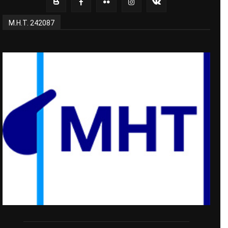
Μ.Η.Τ. 242087