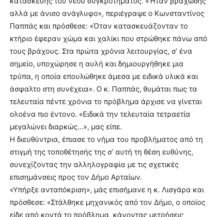
κατασκευής του νέου συγκροτήματος. «Ήταν βραχώδης
αλλά με άνισο ανάγλυφο», περιέγραψε ο Κωνσταντίνος
Παππάς και πρόσθεσε: «Όταν κατασκευάζονταν το
κτήριο έφεραν χώμα και χαλίκι που στρώθηκε πάνω από
τους βράχους. Στα πρώτα χρόνια λειτουργίας, σ’ ένα
σημείο, υποχώρησε η αυλή και δημιουργήθηκε μια
τρύπα, η οποία επουλώθηκε άμεσα με ειδικά υλικά και
άσφαλτο στη συνέχεια». Ο κ. Παππάς, θυμάται πως τα
τελευταία πέντε χρόνια το πρόβλημα άρχισε να γίνεται
ολοένα πιο έντονο. «Ειδικά την τελευταία τετραετία
μεγαλώνει διαρκώς…», μας είπε.
Η διευθύντρια, έπιασε το νήμα του προβλήματος από τη
στιγμή της τοποθέτησής της σ’ αυτή τη θέση ευθύνης,
συνεχίζοντας την αλληλογραφία με τις σχετικές
επισημάνσεις προς τον Δήμο Αρταίων.
«Υπήρξε ανταπόκριση», μάς επισήμανε η κ. Λισγάρα και
πρόσθεσε: «Στάλθηκε μηχανικός από τον Δήμο, ο οποίος
είδε από κοντά το πρόβλημα, κάνοντας μετρήσεις