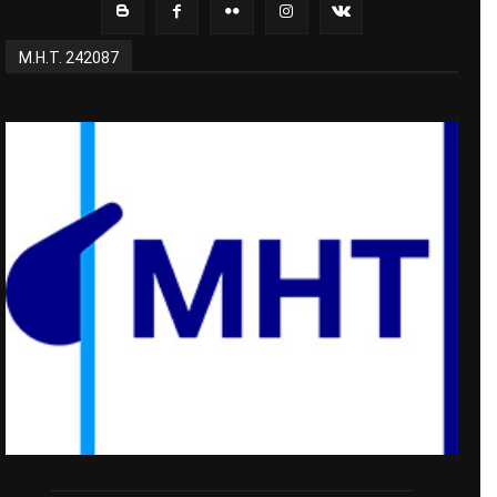
Μ.Η.Τ. 242087