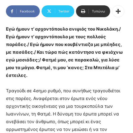
Facebook
Twitter
Τυπώνω
Εγώ ήμουν τ’ αρχοντόπουλο ανιψιός του Νικολάκη./
Εγώ ήμουν τ’ αρχοντόπουλο με τους πολλούς
παράδες./ Εγώ ήμουν που κουβέντιαζα με μπέηδες,
με πασάδες./ Και τώρα πώς κατάντησα να φκιάχνω
εγώ μασιάδες;/ Φατμέ μου, σε παρακαλώ, για λύσε
μου τα μάγια. Φατμέ, τι μου ‘κανες; Στα Μπιτόλια μ’
έστειλες.
Τραγούδι σε 4σημο ρυθμό, που συνήθως τραγουδιέται
στις παρέες. Αναφέρεται στον έρωτα ενός νέου
αρχοντικής οικογένειας για μια τουρκοπούλα των
Ιωαννίνων, τη Φατμέ. Η δύναμη του έρωτα μπορεί να
ανεβάσει τον άνθρωπο, όπως μπορεί κι ένας
αρρωστημένος έρωτας να τον μειώσει ή να τον